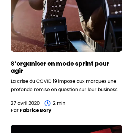
S’organiser en mode sprint pour
agir
La crise du COVID 19 impose aux marques une
profonde remise en question sur leur business
model et leur mode de communication.
27 avril 2020
2
min
Il faut agir, réagir, dans des délais très
Par
Fabrice
Bory
courts.
Le sprint est une bonne méthode pour faire
avancer les projets. Le principe est simple :