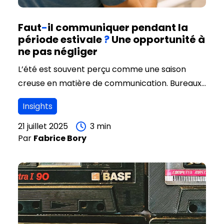
Faut
-
il communiquer pendant la
période estivale
?
Une opportunité à
ne pas négliger
L’été est souvent perçu comme une saison
creuse en matière de communication. Bureaux
en mode ralenti, collaborateurs en congés,
Insights
consommateurs moins attentifs… Autant de
signaux qui poussent de nombreuses marques à
21 juillet 2025
3
min
Par
Fabrice
Bory
réduire, voire suspendre leurs prises de parole.
Mais faut-il vraiment se taire pendant l’été
?