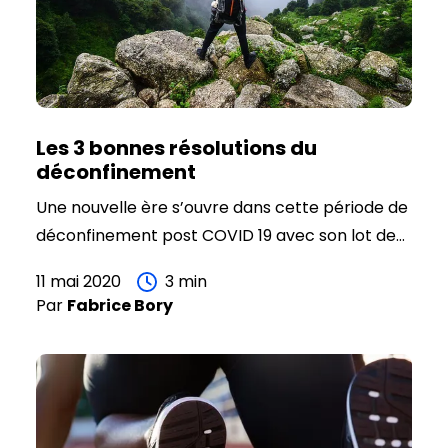
Les 3 bonnes résolutions du
déconfinement
Une nouvelle ère s’ouvre dans cette période de
déconfinement post COVID 19 avec son lot de
bonnes résolutions. Après presque 2 mois de
11 mai 2020
3
min
réflexion (forcée) les entreprises, les marques
Par
Fabrice
Bory
vont s’organiser autour de bonnes résolutions :