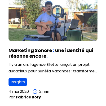
Marketing Sonore
:
une identité qui
résonne encore
.
Il y a un an, l’agence Eliette lançait un projet
audacieux pour Sunêlia Vacances : transformer
l'expérience client en une mélodie mémorable.
Insights
En collaborant avec l’artiste-influenceur Jules
Rey, nous avons parié sur le pouvoir du
4 mai 2026
2
min
Par
Fabrice
Bory
marketing sonore.