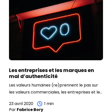
réunir sur durée courte tous les acteurs d’un
projet, de l’opérationnel au décideur. Ainsi de la
réflexion sur le concept à sa mise en place
opérationnelle, toutes les étapes sont réalisées
au cours de ce sprint.
Les entreprises et les marques en
mal d’authenticité
Les valeurs humaines (re)prennent le pas sur
les valeurs commerciales, les entreprises et les
marques sont confrontées à des attitudes de
23 avril 2020
1
min
méfiance et de défiance de la part des
Par
Fabrice
Bory