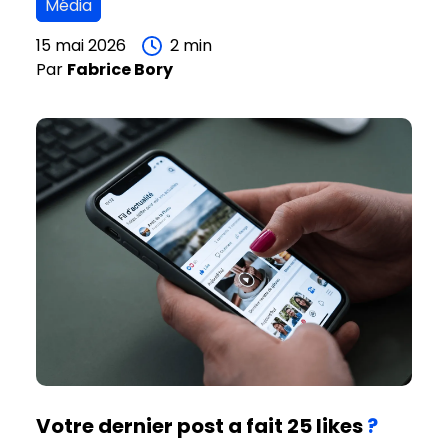
Média
seront appliqués sur toutes les publicités
diffusées en France sur Facebook, Instagram,
15 mai 2026
2
min
Par
Fabrice
Bory
Messenger et WhatsApp.
Votre dernier post a fait 25 likes
?