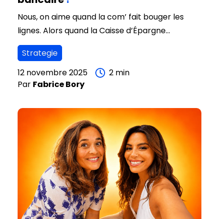
Nous, on aime quand la com’ fait bouger les
lignes. Alors quand la Caisse d’Épargne
Aquitaine Poitou-Charentes nous a demandé
Strategie
d’imaginer une campagne capable de parler
aux 18-25 ans, on a retroussé nos manches.
12 novembre 2025
2
min
Par
Fabrice
Bory