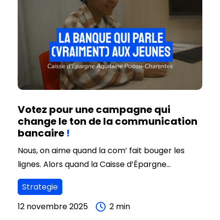
relancer une communication de marque qui
capte vraiment l’attention, qui dit quelque
chose de vrai et d’utile (c’est important) ?
Votez pour une campagne qui
change le ton de la communication
bancaire
!
Nous, on aime quand la com’ fait bouger les
lignes. Alors quand la Caisse d’Épargne
Aquitaine Poitou-Charentes nous a demandé
Strategie
d’imaginer une campagne capable de parler
aux 18-25 ans, on a retroussé nos manches.
12 novembre 2025
2
min