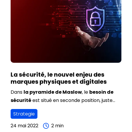
d’affaires. Pour autant les contenus produits
devront être pertinents, personnalisés et
pensés pour atteindre vos cibles prioritaires.
La sécurité, le nouvel enjeu des
marques physiques et digitales
Dans
la pyramide de Maslow
, le
besoin de
sécurité
est situé en seconde position, juste
après le besoin d’assouvir ses besoins
Strategie
fondamentaux. L’atmosphère pesante des
dernières années a démultiplié le besoin de
24 mai 2022
2
min