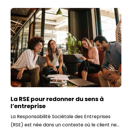
sécurité des individus. Une sécurité physique,
psychologique mais une sécurité qui s’étend à
la protection de la vie privée et à celle des
entreprises. Selon Microsoft, au cours du
premier semestre 2019, plus de 4,1 milliards de
données ont été exposées à une violation. Ce
chiffre devrait dépasser les 300 milliards en
2024 !
La RSE pour redonner du sens à
l’entreprise
La Responsabilité Sociétale des Entreprises
(RSE) est née dans un contexte où le client ne