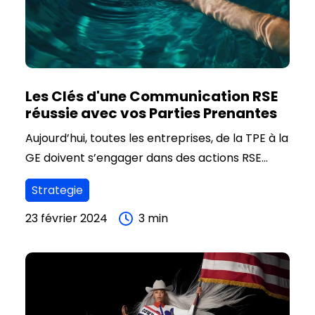
Les Clés d'une Communication RSE
réussie avec vos Parties Prenantes
Aujourd’hui, toutes les entreprises, de la TPE à la
GE doivent s’engager dans des actions RSE
(Responsabilité Sociétale des Entreprises) pour
Strategie
maîtriser ses risques, gagner en performance
et surtout se développer durablement dans
23 février 2024
3
min
une conscience de Bien Commun.