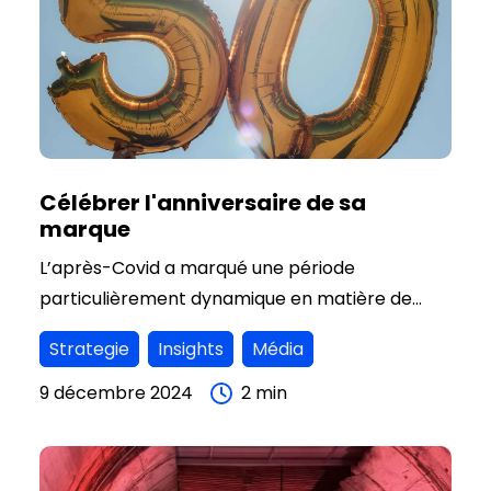
choisissent l'opportunisme par le biais de
l'ambush marketing.
Célébrer l'anniversaire de sa
marque
L’après-Covid a marqué une période
particulièrement dynamique en matière de
dépôts de marques, suivie d’un retour à la
Strategie
Insights
Média
normale depuis 2022, selon l’INPI. La force d’une
marque peut se mesurer de multiples façons,
9 décembre 2024
2
min
mais un indicateur clé reste sa longévité.