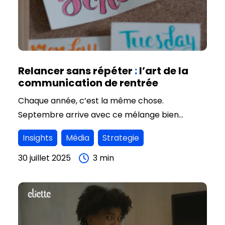
Relancer sans répéter
:
l’art de la
communication de rentrée
Chaque année, c’est la même chose.
Septembre arrive avec ce mélange bien
particulier : l’agenda qui se remplit, les projets
Insights
Média
Strategie
qui se bousculent, les équipes qui se retrouvent.
Et dans cette effervescence si particulière,
30 juillet 2025
3
min
deux questions se posent pour les entreprises
et les marques : Comment reprendre la parole
avec justesse, sans simplement redémarrer les
mêmes mécaniques d’avant l’été ? Comment