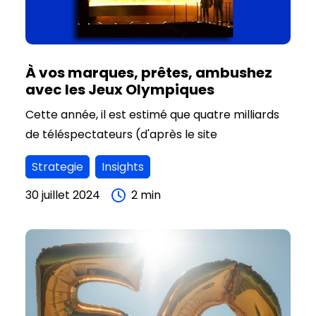
À vos marques, prêtes, ambushez
avec les Jeux Olympiques
Cette année, il est estimé que quatre milliards
de téléspectateurs (d'après le site
https://www.prefecture-region.gouv.fr)
Strategie
Insights
suivront les jeux Olympiques et Paralympiques
de Paris, et que des millions de touristes
30 juillet 2024
2
min
animeront la capitale.
Pour les annonceurs, une telle visibilité est une
aubaine. La concurrence pour attirer l'attention
est alors intense. Certains, comme Coca-Cola,
Décathlon ou Carrefour, deviennent
partenaires officiels, tandis que d'autres