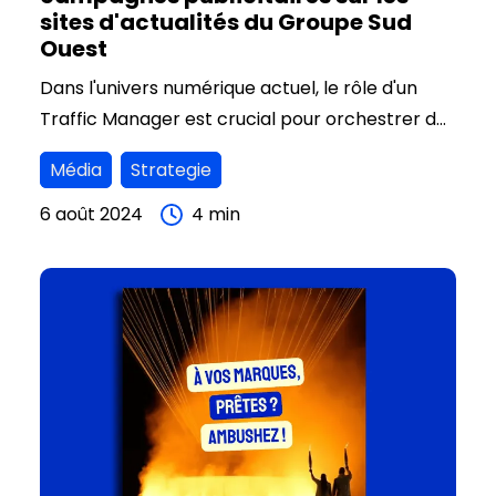
sites d'actualités du Groupe Sud
Ouest
Dans l'univers numérique actuel, le rôle d'un
Traffic Manager est crucial pour orchestrer des
campagnes publicitaires en ligne
Média
Strategie
performantes. Yoann, Traffic Manager au sein
de l'agence Eliette, incarne parfaitement cette
6 août 2024
4
min
fonction. Cet article met en lumière son métier,
ses compétences, et ses passions, tout en
explorant comment il optimise les campagnes
pour les sites médias du Groupe Sud-Ouest.