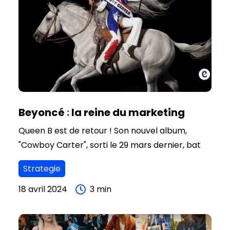
Beyoncé
:
la reine du marketing
Queen B est de retour ! Son nouvel album,
"Cowboy Carter", sorti le 29 mars dernier, bat
déjà tous les records. En 24 heures seulement, il
Strategie
a cumulé plus de 76 millions d'écoutes sur
Spotify, et 800 millions depuis sa sortie, ce qui
18 avril 2024
3
min
en fait l'album le plus écouté de l'année sur la
plateforme.