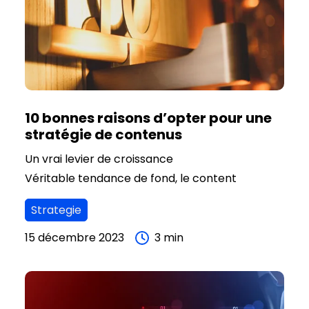
10 bonnes raisons d’opter pour une
stratégie de contenus
Un vrai levier de croissance
Véritable tendance de fond, le content
marketing est de plus en plus adopté par les
Strategie
entreprises. Pour plusieurs bonnes raisons que
vous allez découvrir ici, il est un véritable levier
15 décembre 2023
3
min
pour développer la notoriété de votre marque,
de votre entreprise et ainsi participer à la
croissance de votre activité, de votre chiffre