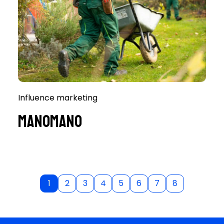
Influence marketing
ManoMano
1
2
3
4
5
6
7
8