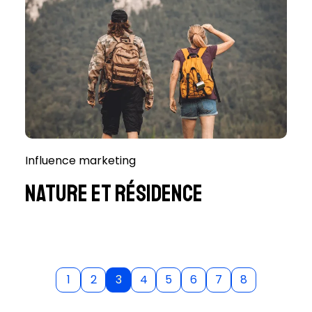
Influence marketing
Nature et Résidence
1
2
3
4
5
6
7
8