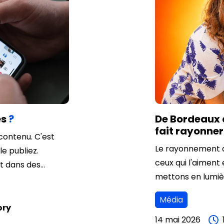
es
?
De Bordeaux
fait rayonner
contenu. C'est
Le rayonnement d’
e publiez.
ceux qui l'aiment 
nt dans des
mettons en lumiè
ou des Reels de
de Camille (@cam
sociaux… puis
Média
directement sur l
urd'hui, un bon
ory
documentaire de 
14 mai 2026
aux sont saturés