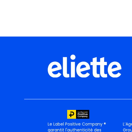
et les algorithmes décident de ce qui se
Le Label Positive Company ®
L’Ag
garantit l'authenticité des
Grou