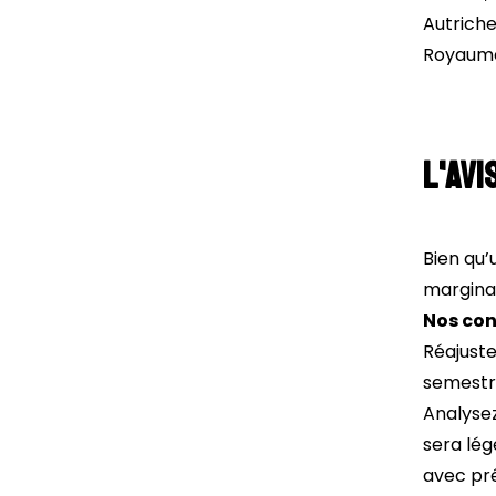
Autriche
Royaume
L'avi
Bien qu’
marginal
Nos cons
Réajuste
semestr
Analysez
sera lég
avec pré