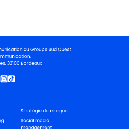
unication du
Groupe Sud Oues
t
ommunication.
ies, 33100 Bordeaux
Stratégie de marque
ng
Social media
management