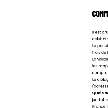
Comm
Il est c
celui-ci :
Le princ
frais de 
La visib
les rapp
compte 
Le cibla
l'adress
Quels p
juridictio
France, 