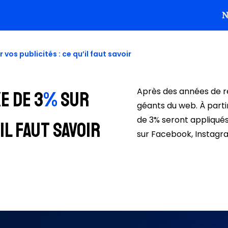
Média
N
ment web
vos publicités : ce qu’il faut savoir
raphique
Après des années de ré
e de 3
%
sur
géants du web. À partir 
de 3% seront appliqués 
il faut savoir
sur Facebook, Instag