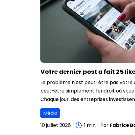
Votre dernier post a fait 25 lik
Le problème n'est peut-être pas votre 
peut-être simplement l'endroit où vous l
Chaque jour, des entreprises investisse
vidéos, des shootings, des témoignages 
Média
qualité. Elles publient sur leurs réseaux 
attendent que la magie opère. Mais aujo
10 juillet 2026
1
min
Par
Fabrice
B
contenu ne suffit plus. Les réseaux soci