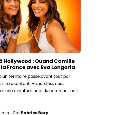
 à Hollywood
:
Quand Camille
 la France avec Eva Longoria
un territoire passe avant tout par
et le racontent. Aujourd'hui, nous
re une aventure hors du commun : celle
illeinbordeaux), qui nous transporte
e tournage de la nouvelle série
CNN, "Searching for France".
1
min
Par
Fabrice
Bory