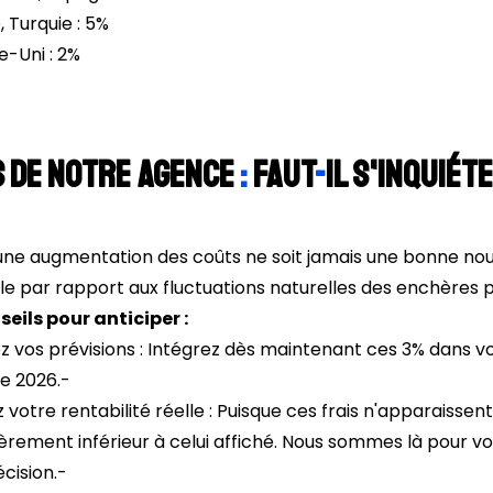
, Turquie : 5%
-Uni : 2%
s de notre agence
:
faut
-
il s'inquiét
une augmentation des coûts ne soit jamais une bonne nou
e par rapport aux fluctuations naturelles des enchères pu
eils pour anticiper :
z vos prévisions : Intégrez dès maintenant ces 3% dans v
e 2026.-
 votre rentabilité réelle : Puisque ces frais n'apparaisse
èrement inférieur à celui affiché. Nous sommes là pour v
cision.-