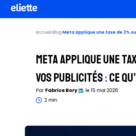
Achat 
Développe
Accueil
›
Blog
›
Meta applique une taxe de 3% sur 
Création g
Meta applique une tax
vos publicités
:
ce qu’
Par
Fabrice
Bory
, le
15 mai 2026
2
min