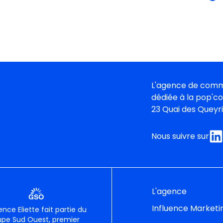
ra vu… ou non.
L'agence de comm
dédiée à la pop'c
23 Quai des Queyr
Nous suivre sur
L'agence
Influence Marketi
ence Eliette fait partie du
pe Sud Ouest, premier