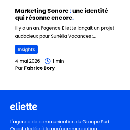
Marketing Sonore
:
une identité
qui résonne encore
.
Il y a un an, l’agence Eliette lançait un projet
audacieux pour Sunêlia Vacances :
transformer l'expérience client en une
Insights
mélodie mémorable. En collaborant avec
l’artiste-influenceur Jules Rey, nous avons
4 mai 2026
1
min
Par
Fabrice
Bory
parié sur le pouvoir du marketing sonore.
L'agence de communication du
Groupe Sud
Oues
t dédiée à la pop'communication.