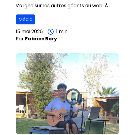
s’aligne sur les autres géants du web. À
partir du 1er juillet 2026, des "frais de
Média
localisation" de 3% seront appliqués sur
toutes les publicités diffusées en France sur
15 mai 2026
1
min
Par
Fabrice
Bory
Facebook, Instagram, Messenger et
WhatsApp.