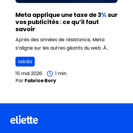
Meta applique une taxe de 3
%
sur
vos publicités
:
ce qu’il faut
savoir
Après des années de résistance, Meta
s’aligne sur les autres géants du web. À
partir du 1er juillet 2026, des "frais de
Média
localisation" de 3% seront appliqués sur
toutes les publicités diffusées en France sur
15 mai 2026
1
min
Par
Fabrice
Bory
Facebook, Instagram, Messenger et
WhatsApp.