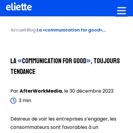
Création graphique
Accueil
›
Blog
›
La «communication for good»,
toujours tendance
La
«
communication for good
»
, toujours
tendance
Par
AfterWorkMedia
, le
30 décembre 2023
3
min
Désireux de voir les entreprises s’engager, les
consommateurs sont favorables à un