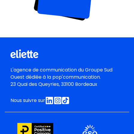
L'agence de communication du
Groupe Sud
Oues
t dédiée à la pop'communication.
23 Quai des Queyries, 33100 Bordeaux
Nous suivre sur