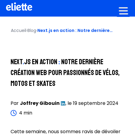
Création graphique
Accueil
›
Blog
›
Next.js en action : Notre dernière
création web pour passionnés de
vélos, motos et skates
Next
.
js en action
:
Notre dernière
création web pour passionnés de vélos,
motos et skates
Par
Joffrey
Gibouin
, le
19 septembre 2024
4
min
Cette semaine, nous sommes ravis de dévoiler