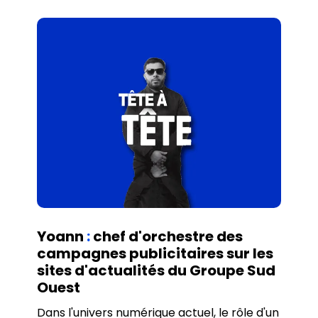
éléments clés que la pépinière Le Lann
souhaitait communiquer. C'est l'occasion
parfaite pour vous présenter les
différentes solutions qui s'offrent à vous
lorsqu'il s'agit de définir votre présence sur
le web.
Yoann
:
chef d'orchestre des
campagnes publicitaires sur les
sites d'actualités du Groupe Sud
Ouest
Dans l'univers numérique actuel, le rôle d'un