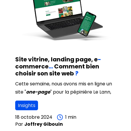
Site vitrine, landing page, e
-
commerce
…
Comment bien
choisir son site web
?
Cette semaine, nous avons mis en ligne un
site "
one-page
" pour la pépinière Le Lann,
avec pour objectif de simplifier leur
Insights
présence en ligne.
Nous avons structuré cette page de façon
18 octobre 2024
1
min
Par
Joffrey
Gibouin
à rendre rapidement accessibles les