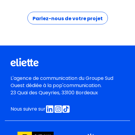
Parlez-nous de votre projet
L'agence de communication du
Groupe Sud
Oues
t dédiée à la pop'communication.
23 Quai des Queyries, 33100 Bordeaux
Nous suivre sur