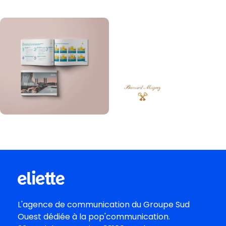
L'agence de communication du
Groupe Sud
Oues
t dédiée à la pop'communication.