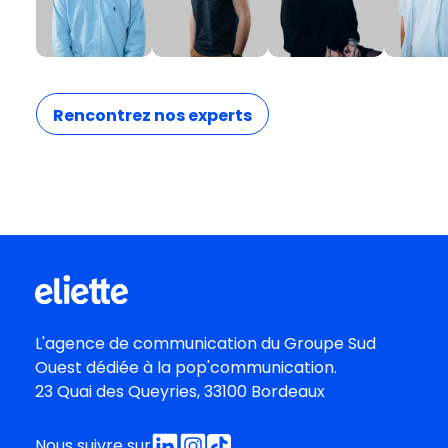
Rencontrez nos experts
L'agence de communication du
Groupe Sud
Oues
t dédiée à la pop'communication.
23 Quai des Queyries, 33100 Bordeaux
Nous suivre sur