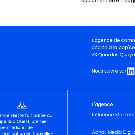
également être très g
L'agence de comm
dédiée à la pop'c
23 Quai des Queyr
Nous suivre sur
L'agence
Influence Marketi
ence Eliette fait partie du
pe Sud Ouest, premier
upe média et de
Achat Media Digit
munication en Nouvelle-