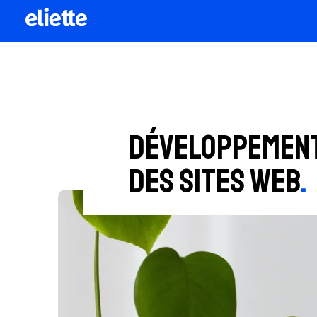
Achat 
Développe
Création g
Développement
des sites web
.