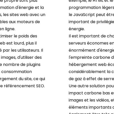
de propre sont plus
exemple, le HTML et le
mation d'énergie et la
programmation légers 
s, les sites web avec un
le JavaScript peut êtr
ibles aux moteurs de
important de privilégi
n ligne.
énergie.
imiser le poids des
Il est important de ch
eb est lourd, plus il
serveurs économes en
ar les utilisateurs. Il
énormément d'énergie,
images, d'utiliser des
l'empreinte carbone d'
 le nombre de plugins
hébergement web écolog
 la consommation
considérablement la c
argement du site, ce qui
de gaz à effet de serre
 le référencement SEO.
Une autre solution po
impact carbone bas est
images et les vidéos, 
éléments importants d