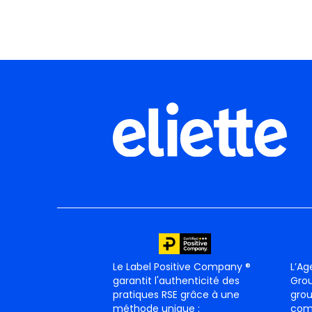
Le Label Positive Company ®
L’Ag
garantit l'authenticité des
Grou
pratiques RSE grâce à une
gro
méthode unique :
com