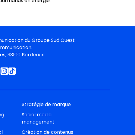
ourmands en énergie.
unication du
Groupe Sud Oues
t
ommunication.
ies, 33100 Bordeaux
Stratégie de marque
ng
Social media
management
al
Création de contenus