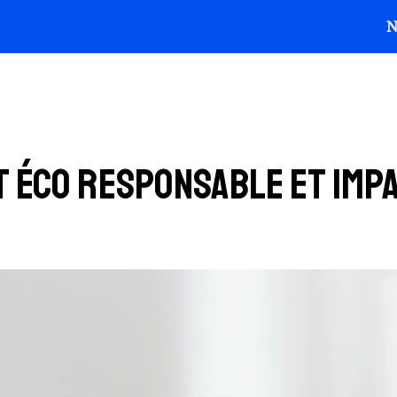
Média
N
ment web
raphique
 éco responsable et imp